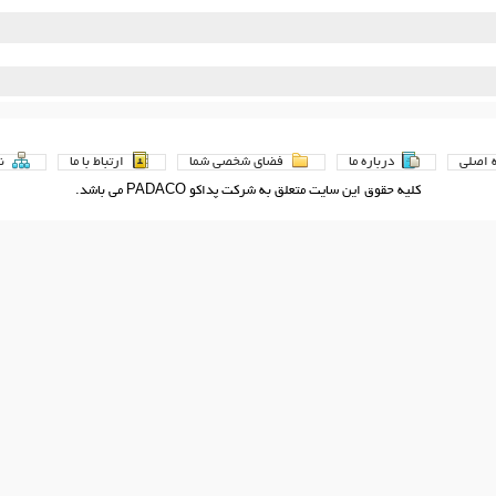
اصلي
درباره ما
فضاي شخصي شما
ارتباط با ما
نق
كليه حقوق اين سايت متعلق به شرکت پداکو PADACO می باشد.