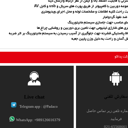
با قابلیت اعتماد بالا و ایمن از نظر ارتباط وارسال دیتا
وربین با کامپیوتر از طریق پورت های سریال و usb و کابل AV
احت کلیه اطلاعات و مشخصات لوله و محل اجرای ویدیومتری
نفوذ گردوغبار
مناسب جهت جاسازی سیستم مانیتورینگ
های شارژی لیتیومی جهت تامین برق دوربین و روشنایی چراغ ها
لاستیکی فشرده جهت جلوگیری از آسیب رسیدن به سیستم مانیتورینگ بر اثر ضربه
ان و راحت به دلیل وزن پایین جعبه
رکت پداکو
Live chat
سفارش تلفنی
Telegram app : @Padaco
اره تلفن زیر تماس حاصل
فرمایید.
WhatsApp: +989126616379
021-65568661