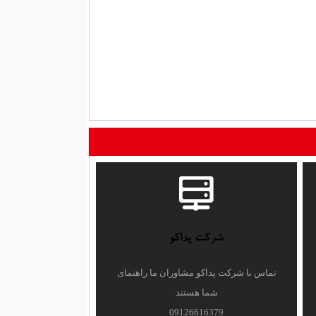
شرکت پداکو
تماس با شرکت پداکو مشاوران ما راهنمای
شما هستند
09126616379