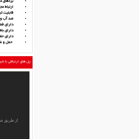
بردهای کنترلی 
ارتباط مجموعه د
قابلیت ثبت ر
ضد آب و ضد 
دارای فضای 
دارای باطری 
دارای حفاظ پ
حمل و نقل آس
پل های ارتباطی با ش
از طریق شم