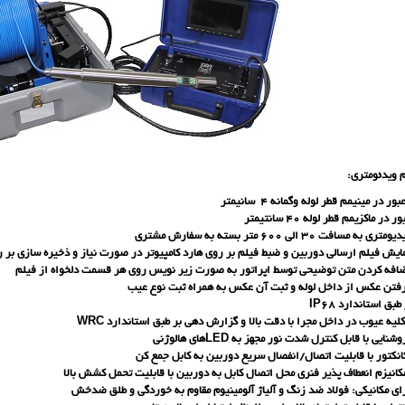
ویدئومتری:
 در مینیمم قطر لوله وگمانه ۴ سانیمتر
اکزیمم قطر لوله ۴۰ سانتیمتر
ری به مسافت ۳۰ الی ۶
۰ متر بسته به سفارش مشتری
۰
فیلم ارسالی دوربین و ضبط فیلم بر روی هارد کامپیوتر در صورت نیاز و ذخیره سازی بر روی فل
 کردن متن توضیحی توسط اپراتور به صورت زیر نویس روی هر قسمت دلخواه از فیلم
 عکس از داخل لوله و ثبت آن عکس به همراه ثبت نوع عیب
استاندارد IP68
وب در داخل مجرا با دقت بالا و گزارش دهی بر طبق استاندارد WRC
ا قابل کنترل شدت نور مجهز به LEDهای هالوژنی
تور با قابلیت اتصال/انفصال سریع دوربین به کابل جمع کن
زم انعطاف پذیر فنری محل اتصال کابل به دوربین با قابلیت تحمل کشش بالا
انیکی: فولاد ضد زنگ و آلیاژ آلومینیوم مقاوم به خوردگی و طلق ضدخش